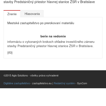
stavby Predstaničný priestor hlavnej stanice ŽSR v Bratislave
Hlasovania
Znenie
Mestské zastupiteľstvo po prerokovaní materiálu
berie na vedomie
informáciu o vykonaných krokoch ohľadne investičného zámeru
stavby Predstaničný priestor hlavnej stanice ŽSR v Bratislave.
{if3}
©2015 Aglo Solutions - všetky práva vyhradené
Digitálne zastupiteľstvo
- zastupitelstvo.eu |
Redakčný systém
- SysCom