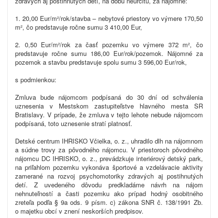
zdravých aj postihnutých detí, na dobu neurčitú, za nájomné:
1.
20,00
Eur/m²/rok/stavba
–
nebytové priestory vo výmere 170,50
m², čo predstavuje ročne sumu 3 410,00 Eur,
2.
0,50
Eur/m²/rok
za časť pozemku vo výmere 372 m², čo
predstavuje ročne sumu 186,00 Eur/rok/pozemok. Nájomné za
pozemok a stavbu predstavuje spolu sumu 3 596,00 Eur/rok,
s podmienkou:
Zmluva bude nájomcom podpísaná do 30 dní od schválenia
uznesenia v Mestskom zastupiteľstve hlavného mesta SR
Bratislavy. V prípade, že zmluva v tejto lehote nebude nájomcom
podpísaná, toto uznesenie stratí platnosť.
Detské centrum IHRISKO Včielka, o. z., uhradilo dlh na nájomnom
a súdne trovy za pôvodného nájomcu. V priestoroch pôvodného
nájomcu DC IHRISKO, o. z., prevádzkuje interiérový detský park,
na priľahlom pozemku vykonáva športové a vzdelávacie aktivity
zamerané na rozvoj psychomotoriky zdravých aj postihnutých
detí. Z uvedeného dôvodu predkladáme návrh na nájom
nehnuteľností a časti pozemku ako prípad hodný osobitného
zreteľa podľa § 9a ods.
9 písm. c) zákona SNR č. 138/1991 Zb.
o majetku obcí v znení neskorších predpisov.