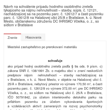
Návrh na schválenie prípadu hodného osobitného zreteľa
týkajúceho sa nájmu nehnuteľnosti – stavby, súpis. č. 12121,
nachádzajúcej sa na pozemku parc. č. 12612/7 a časti pozemku
parc. č. 12612/8 na Halašovej ulici 25/A v Bratislave, k. ú. Nové
Mesto, občianskemu združeniu DC IHRISKO Včielka, o. z., so
sídlom v Bratislave
Hlasovania
Znenie
Mestské zastupiteľstvo po prerokovaní materiálu
schvaľuje
ako prípad hodný osobitného zreteľa podľa § 9a ods. 9 písm. c)
zákona SNR č. 138/1991 Zb. o majetku obcí v znení neskorších
predpisov nájom nehnuteľností – stavby nachádzajúcej sa
v Bratislave, v k. ú. Nové Mesto, v objekte na Halašovej ulici č.
25/A v Bratislave, nebytový priestor vo výmere 170,50 m², a časti
pozemku parc. č.
12612/8 vo výmere 372,00
m², pre DC IHRISKO
Včielka, o.
z., so sídlom na Halašovej ulici č. 25/A v Bratislave,
IČO 50791842, za účelom interiérového detského parku na
priľahlom pozemku za účelom vykonávania športových
a vzdelávacích aktivít zameraných na rozvoj psychomotoriky