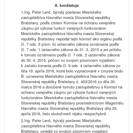
A.
konštatuje
Ing. Peter Lenč, bývalý poslanec Mestského
zastupiteľstva hlavného mesta Slovenskej republiky
Bratislavy, podľa zistení Komisie na ochranu verejného
záujmu pri výkone funkcií verejných funkcionárov
Mestského zastupiteľstva hlavného mesta Slovenskej
republiky Bratislavy nepodal tejto komisii ako orgánu podľa
čl. 7 ods. 5 písm. b) ústavného zákona oznámenie podľa
čl. 7 ods. 1 ústavného zákona do 31. 3. 2015 a ani prílohu
k tomuto oznámeniu podľa čl. 7 ods. 2 ústavného zákona
do 30. 4. 2015, pričom vo svojom písomnom vyjadrení
k začatiu konania podľa čl. 9 ods. 4 ústavného zákona zo
dňa 19. apríla 2016, ktoré bolo vypracované v zmysle bodu
B. uznesenia Mestského zastupiteľstva hlavného mesta
Slovenskej republiky Bratislavy č. 403/2016 zo dňa 30.
marca 2016 a doručené tomuto zastupiteľstvu a Komisii na
ochranu verejného záujmu pri výkone funkcií verejných
funkcionárov Mestského zastupiteľstva hlavného mesta
Slovenskej republiky Bratislavy prostredníctvom Magistrátu
hlavného mesta Slovenskej republiky Bratislavy dňa 25.
apríla 2016, tieto skutočnosti nijako nespochybnil.
Ing. Peter Lenč, bývalý poslanec Mestského
zastupiteľstva hlavného mesta Slovenskej republiky
Bratislavy, uviedol vo svojom písomnom vyjadrení