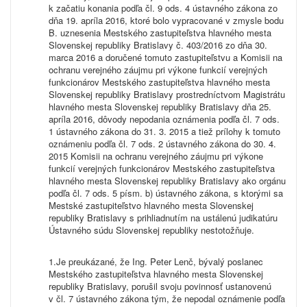
k začatiu konania podľa čl. 9 ods. 4 ústavného zákona zo
dňa 19. apríla 2016, ktoré bolo vypracované v zmysle bodu
B. uznesenia Mestského zastupiteľstva hlavného mesta
Slovenskej republiky Bratislavy č. 403/2016 zo dňa 30.
marca 2016 a doručené tomuto zastupiteľstvu a Komisii na
ochranu verejného záujmu pri výkone funkcií verejných
funkcionárov Mestského zastupiteľstva hlavného mesta
Slovenskej republiky Bratislavy prostredníctvom Magistrátu
hlavného mesta Slovenskej republiky Bratislavy dňa 25.
apríla 2016, dôvody nepodania oznámenia podľa čl. 7 ods.
1 ústavného zákona do 31. 3. 2015 a tiež prílohy k tomuto
oznámeniu podľa čl. 7 ods. 2 ústavného zákona do 30. 4.
2015 Komisii na ochranu verejného záujmu pri výkone
funkcií verejných funkcionárov Mestského zastupiteľstva
hlavného mesta Slovenskej republiky Bratislavy ako orgánu
podľa čl. 7 ods. 5 písm. b) ústavného zákona, s ktorými sa
Mestské zastupiteľstvo hlavného mesta Slovenskej
republiky Bratislavy s prihliadnutím na ustálenú judikatúru
Ústavného súdu Slovenskej republiky nestotožňuje.
Je preukázané, že Ing. Peter Lenč, bývalý poslanec
Mestského zastupiteľstva hlavného mesta Slovenskej
republiky Bratislavy, porušil svoju povinnosť ustanovenú
v čl. 7 ústavného zákona tým, že nepodal oznámenie podľa