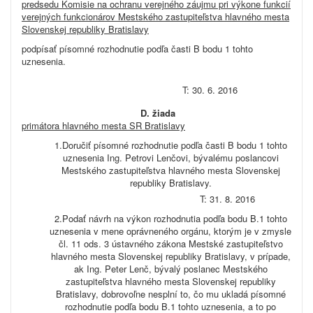
predsedu Komisie na ochranu verejného záujmu pri výkone funkcií
verejných funkcionárov Mestského zastupiteľstva hlavného mesta
Slovenskej republiky Bratislavy
podpísať písomné rozhodnutie podľa časti B bodu 1 tohto
uznesenia.
T: 30. 6. 2016
D.
žiada
primátora hlavného mesta SR Bratislavy
Doručiť písomné rozhodnutie podľa časti B bodu 1 tohto
uznesenia Ing. Petrovi Lenčovi, bývalému poslancovi
Mestského zastupiteľstva hlavného mesta Slovenskej
republiky Bratislavy.
T: 31. 8. 2016
Podať návrh na výkon rozhodnutia podľa bodu B.1 tohto
uznesenia v mene oprávneného orgánu, ktorým je v zmysle
čl. 11 ods. 3 ústavného zákona Mestské zastupiteľstvo
hlavného mesta Slovenskej republiky Bratislavy, v prípade,
ak Ing. Peter Lenč, bývalý poslanec Mestského
zastupiteľstva hlavného mesta Slovenskej republiky
Bratislavy, dobrovoľne nesplní to, čo mu ukladá písomné
rozhodnutie podľa bodu B.1 tohto uznesenia, a to po