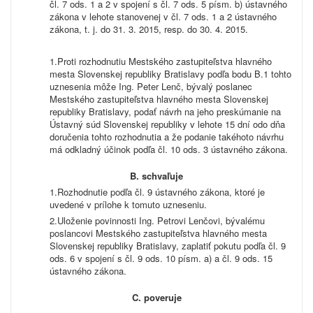
čl. 7 ods. 1 a 2 v spojení s čl. 7 ods. 5 písm. b) ústavného
zákona v lehote stanovenej v čl. 7 ods. 1 a 2 ústavného
zákona, t. j. do 31. 3. 2015, resp. do 30. 4. 2015.
Proti rozhodnutiu Mestského zastupiteľstva hlavného
mesta Slovenskej republiky Bratislavy podľa bodu B.1 tohto
uznesenia môže Ing. Peter Lenč, bývalý poslanec
Mestského zastupiteľstva hlavného mesta Slovenskej
republiky Bratislavy, podať návrh na jeho preskúmanie na
Ústavný súd Slovenskej republiky v lehote 15 dní odo dňa
doručenia tohto rozhodnutia a že podanie takéhoto návrhu
má odkladný účinok podľa čl. 10 ods. 3 ústavného zákona.
B.
schvaľuje
Rozhodnutie podľa čl. 9 ústavného zákona, ktoré je
uvedené v prílohe k tomuto uzneseniu.
Uloženie povinnosti Ing. Petrovi Lenčovi, bývalému
poslancovi Mestského zastupiteľstva hlavného mesta
Slovenskej republiky Bratislavy, zaplatiť pokutu podľa čl. 9
ods. 6 v spojení s čl. 9 ods. 10 písm. a) a čl. 9 ods. 15
ústavného zákona.
C.
poveruje