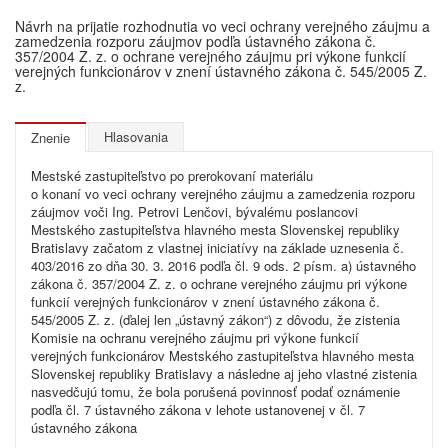
Návrh na prijatie rozhodnutia vo veci ochrany verejného záujmu a
zamedzenia rozporu záujmov podľa ústavného zákona č.
357/2004 Z. z. o ochrane verejného záujmu pri výkone funkcií
verejných funkcionárov v znení ústavného zákona č. 545/2005 Z.
z.
Hlasovania
Znenie
Mestské zastupiteľstvo po prerokovaní materiálu
o konaní vo veci ochrany verejného záujmu a zamedzenia rozporu
záujmov voči Ing. Petrovi Lenčovi, bývalému poslancovi
Mestského zastupiteľstva hlavného mesta Slovenskej republiky
Bratislavy začatom z vlastnej iniciatívy na základe uznesenia č.
403/2016 zo dňa 30. 3. 2016 podľa čl. 9 ods. 2 písm. a) ústavného
zákona č. 357/2004 Z. z. o ochrane verejného záujmu pri výkone
funkcií verejných funkcionárov v znení ústavného zákona č.
545/2005 Z. z. (ďalej len „ústavný zákon“) z dôvodu, že zistenia
Komisie na ochranu verejného záujmu pri výkone funkcií
verejných funkcionárov Mestského zastupiteľstva hlavného mesta
Slovenskej republiky Bratislavy a následne aj jeho vlastné zistenia
nasvedčujú tomu, že bola porušená povinnosť podať oznámenie
podľa čl. 7 ústavného zákona v lehote ustanovenej v čl. 7
ústavného zákona