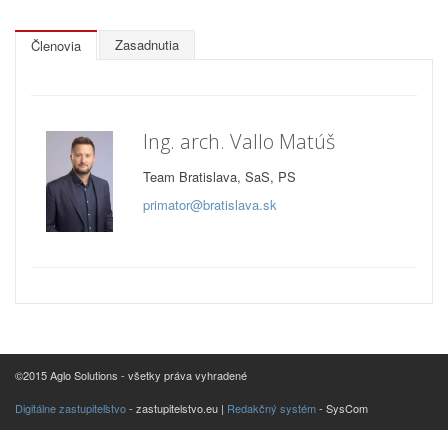
Zasadnutia
Členovia
Ing. arch. Vallo Matúš
Team Bratislava, SaS, PS
primator@bratislava.sk
©2015 Aglo Solutions - všetky práva vyhradené
Digitálne zastupiteľstvo
- zastupitelstvo.eu |
Redakčný systém
- SysCom