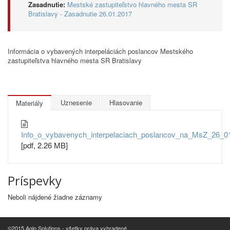
Zasadnutie:
Mestské zastupiteľstvo hlavného mesta SR
Bratislavy - Zasadnutie 26.01.2017
Informácia o vybavených interpeláciách poslancov Mestského
zastupiteľstva hlavného mesta SR Bratislavy
Uznesenie
Hlasovanie
Materiály
Info_o_vybavenych_interpelaciach_poslancov_na_MsZ_26_0
[pdf, 2.26 MB]
Príspevky
Neboli nájdené žiadne záznamy
©2015 Aglo Solutions - všetky práva vyhradené