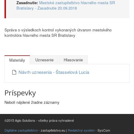
Zasadnutie:
Mestské zastupiteľstvo hlavného mesta SR
Bratislavy - Zasadnutie 20.09.2018
Správa o výsledkoch kontrol vykonaných útvarom mestského
kontrolóra hlavného mesta SR Bratislavy
Uznesenie
Hlasovanie
Materiály
Návrh uznesenia - Štasselová Lucia
Príspevky
Neboli nájdené žiadne záznamy
©2015 Aglo Solutions - všetky práva vyhradené
Digitálne zastupiteľstvo
- zastupitelstvo.eu |
Redakčný systém
- SysCom