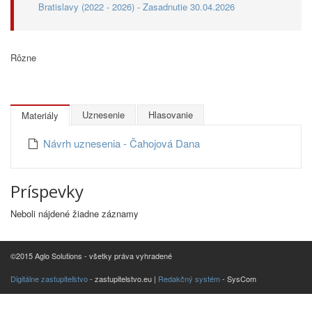
Bratislavy (2022 - 2026) - Zasadnutie 30.04.2026
Rôzne
Uznesenie
Hlasovanie
Materiály
Návrh uznesenia - Čahojová Dana
Príspevky
Neboli nájdené žiadne záznamy
©2015 Aglo Solutions - všetky práva vyhradené
Digitálne zastupiteľstvo
- zastupitelstvo.eu |
Redakčný systém
- SysCom