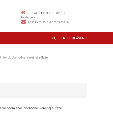
Primaciálne námestie č. 1,
Bratislava
zastupitelstvo@bratislava.sk
PRIHLÁSENIE
HĽADAŤ
odmienok obchodnej verejnej súťaže
lenie podmienok obchodnej verejnej súťaže