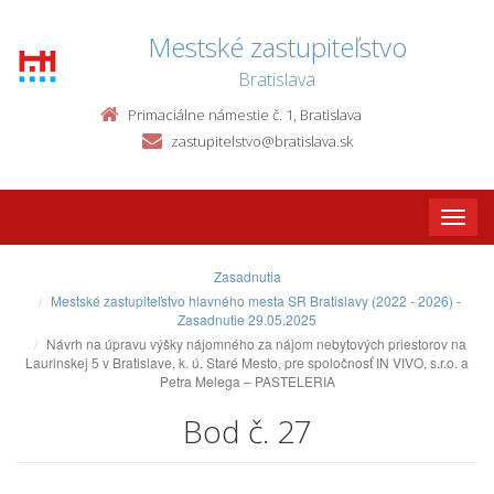
Mestské zastupiteľstvo
Bratislava
Primaciálne námestie č. 1, Bratislava
zastupitelstvo@bratislava.sk
Toggle
naviga
Zasadnutia
Mestské zastupiteľstvo hlavného mesta SR Bratislavy (2022 - 2026) -
Zasadnutie 29.05.2025
Návrh na úpravu výšky nájomného za nájom nebytových priestorov na
Laurinskej 5 v Bratislave, k. ú. Staré Mesto, pre spoločnosť IN VIVO, s.r.o. a
Petra Melega – PASTELERIA
Bod č. 27