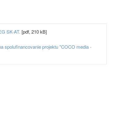
REG SK-AT.
[pdf, 210 kB]
 na spolufinancovanie projektu "COCO media -