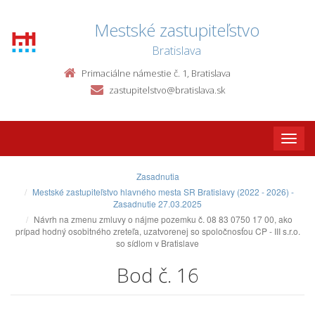
Mestské zastupiteľstvo
Bratislava
Primaciálne námestie č. 1, Bratislava
zastupitelstvo@bratislava.sk
Toggle
naviga
Zasadnutia
Mestské zastupiteľstvo hlavného mesta SR Bratislavy (2022 - 2026) -
Zasadnutie 27.03.2025
Návrh na zmenu zmluvy o nájme pozemku č. 08 83 0750 17 00, ako
prípad hodný osobitného zreteľa, uzatvorenej so spoločnosťou CP - III s.r.o.
so sídlom v Bratislave
Bod č. 16