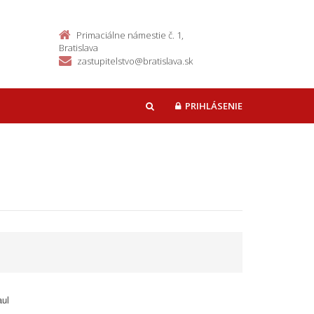
Primaciálne námestie č. 1,
Bratislava
zastupitelstvo@bratislava.sk
PRIHLÁSENIE
HĽADAŤ
aul