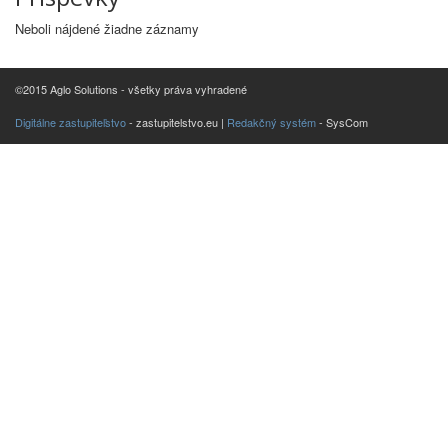
Neboli nájdené žiadne záznamy
©2015 Aglo Solutions - všetky práva vyhradené
Digitálne zastupiteľstvo
- zastupitelstvo.eu |
Redakčný systém
- SysCom