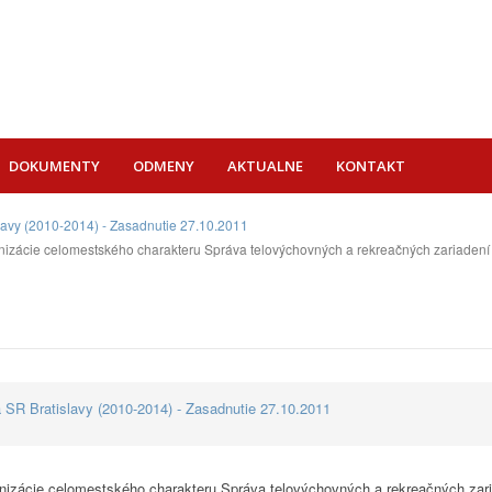
DOKUMENTY
ODMENY
AKTUALNE
KONTAKT
lavy (2010-2014) - Zasadnutie 27.10.2011
nizácie celomestského charakteru Správa telovýchovných a rekreačných zariadení 
 SR Bratislavy (2010-2014) - Zasadnutie 27.10.2011
anizácie celomestského charakteru Správa telovýchovných a rekreačných zari