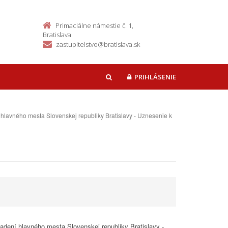
Primaciálne námestie č. 1,
Bratislava
zastupitelstvo@bratislava.sk
PRIHLÁSENIE
HĽADAŤ
hlavného mesta Slovenskej republiky Bratislavy - Uznesenie k
adení hlavného mesta Slovenskej republiky Bratislavy -