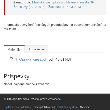
Zasadnutie:
Mestské zastupiteľstvo hlavného mesta SR
Bratislavy (2010-2014) - Zasadnutie 14.03.2013
Informácia o zvýšení finančných prostriedkov na opravu komunikácií na
rok 2013
Uznesenie
Materiály
1_Oprava_ciest.pdf
[pdf, 46.61 kB]
Príspevky
Neboli nájdené žiadne záznamy
©2015 Aglo Solutions - všetky práva vyhradené
Digitálne zastupiteľstvo
- zastupitelstvo.eu |
Redakčný systém
- SysCom