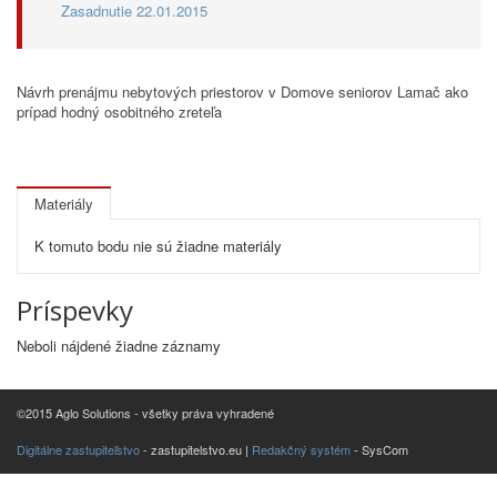
Zasadnutie 22.01.2015
Návrh prenájmu nebytových priestorov v Domove seniorov Lamač ako
prípad hodný osobitného zreteľa
Materiály
K tomuto bodu nie sú žiadne materiály
Príspevky
Neboli nájdené žiadne záznamy
©2015 Aglo Solutions - všetky práva vyhradené
Digitálne zastupiteľstvo
- zastupitelstvo.eu |
Redakčný systém
- SysCom