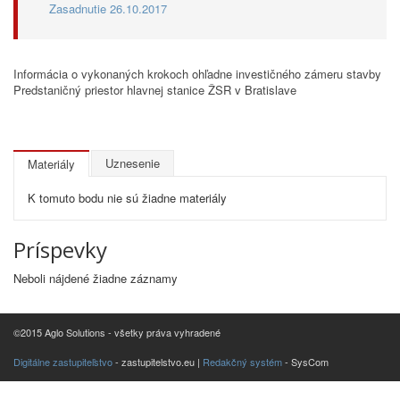
Zasadnutie 26.10.2017
Informácia o vykonaných krokoch ohľadne investičného zámeru stavby
Predstaničný priestor hlavnej stanice ŽSR v Bratislave
Uznesenie
Materiály
K tomuto bodu nie sú žiadne materiály
Príspevky
Neboli nájdené žiadne záznamy
©2015 Aglo Solutions - všetky práva vyhradené
Digitálne zastupiteľstvo
- zastupitelstvo.eu |
Redakčný systém
- SysCom