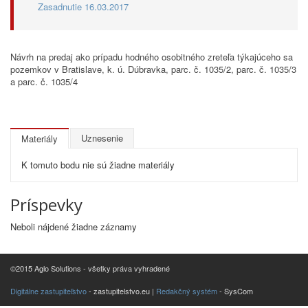
Zasadnutie 16.03.2017
Návrh na predaj ako prípadu hodného osobitného zreteľa týkajúceho sa
pozemkov v Bratislave, k. ú. Dúbravka, parc. č. 1035/2, parc. č. 1035/3
a parc. č. 1035/4
Uznesenie
Materiály
K tomuto bodu nie sú žiadne materiály
Príspevky
Neboli nájdené žiadne záznamy
©2015 Aglo Solutions - všetky práva vyhradené
Digitálne zastupiteľstvo
- zastupitelstvo.eu |
Redakčný systém
- SysCom