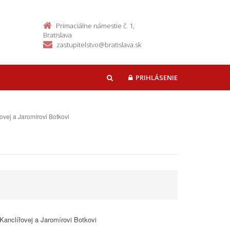
Primaciálne námestie č. 1,
Bratislava
zastupitelstvo@bratislava.sk
PRIHLÁSENIE
HĽADAŤ
ovej a Jaromírovi Botkovi
Kanclířovej a Jaromírovi Botkovi