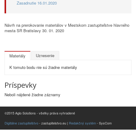
Zasadnutie 16.01.2020
Návrh na prerokovanie materiálov v Mestskom zastupiteľstve hlavného
mesta SR Bratislavy 30. 01. 2020
Uznesenie
Materiály
K tomuto bodu nie sú žiadne materiály
Príspevky
Neboli nájdené žiadne záznamy
©2015 Aglo Solutions - všetky práva vyhradené
Digitálne zastupiteľstvo
- zastupitelstvo.eu |
Redakčný systém
- SysCom