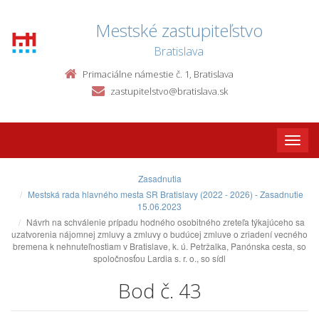
Mestské zastupiteľstvo
Bratislava
Primaciálne námestie č. 1, Bratislava
zastupitelstvo@bratislava.sk
Toggle
naviga
Zasadnutia
Mestská rada hlavného mesta SR Bratislavy (2022 - 2026) - Zasadnutie
15.06.2023
Návrh na schválenie prípadu hodného osobitného zreteľa týkajúceho sa
uzatvorenia nájomnej zmluvy a zmluvy o budúcej zmluve o zriadení vecného
bremena k nehnuteľnostiam v Bratislave, k. ú. Petržalka, Panónska cesta, so
spoločnosťou Lardia s. r. o., so sídl
Bod č. 43