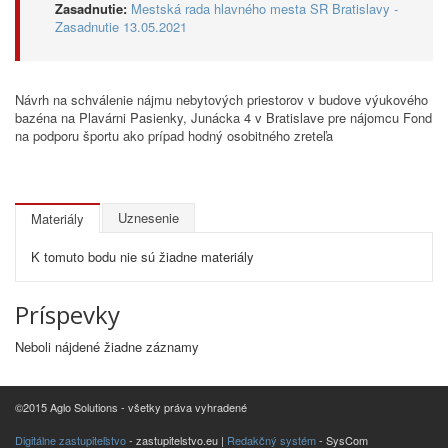
Zasadnutie:
Mestská rada hlavného mesta SR Bratislavy -
Zasadnutie 13.05.2021
Návrh na schválenie nájmu nebytových priestorov v budove výukového
bazéna na Plavárni Pasienky, Junácka 4 v Bratislave pre nájomcu Fond
na podporu športu ako prípad hodný osobitného zreteľa
Uznesenie
Materiály
K tomuto bodu nie sú žiadne materiály
Príspevky
Neboli nájdené žiadne záznamy
©2015 Aglo Solutions - všetky práva vyhradené
Digitálne zastupiteľstvo
- zastupitelstvo.eu |
Redakčný systém
- SysCom