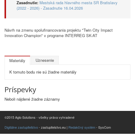
Zasadnutie:
Mestská rada hlavného mesta SR Bratislavy
(2022 - 2026) - Zasadnutie 16.04.2026
Návrh na zmenu spolufinancovania projektu "Twin City Impact
Innovation Champion" v programe INTERREG SK-AT
Uznesenie
Materiály
K tomuto bodu nie sú žiadne materiály
Príspevky
Neboli nájdené žiadne záznamy
©2015 Aglo Solutions - všetky práva vyhradené
Digitálne zastupiteľstvo
- zastupitelstvo.eu |
Redakčný systém
- SysCom