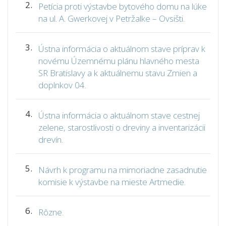
2.
Petícia proti výstavbe bytového domu na lúke
na ul. A. Gwerkovej v Petržalke – Ovsišti.
3.
Ústna informácia o aktuálnom stave príprav k
novému Územnému plánu hlavného mesta
SR Bratislavy a k aktuálnemu stavu Zmien a
doplnkov 04.
4.
Ústna informácia o aktuálnom stave cestnej
zelene, starostlivosti o dreviny a inventarizácii
drevín.
5.
Návrh k programu na mimoriadne zasadnutie
komisie k výstavbe na mieste Artmedie.
6.
Rôzne.