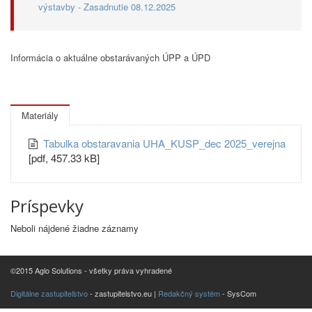
výstavby - Zasadnutie 08.12.2025
Informácia o aktuálne obstarávaných ÚPP a ÚPD
Materiály
Tabulka obstaravania UHA_KUSP_dec 2025_verejna
[pdf, 457.33 kB]
Príspevky
Neboli nájdené žiadne záznamy
©2015 Aglo Solutions - všetky práva vyhradené
Digitálne zastupiteľstvo
- zastupitelstvo.eu |
Redakčný systém
- SysCom