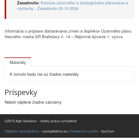
Zasadnutie:
Komisia územného a strategického plánovania a
výstavby - Zasadnutie 03.10.2024
Informácia o príprave obstarávania zmien a doplnkov Územného plánu
hlavného mesta SR Bratislavy č. 14 – Nájomné bývanie 1. výzva
Materiály
K tomuto bodu nie sú žiadne materiály
Príspevky
Neboli nájdené žiadne záznamy
©2015 Aglo Solutions - všetky práva vyhradené
Digitálne zastupiteľstvo
- zastupitelstvo.eu |
Redakčný systém
- SysCom