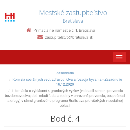
Mestské zastupiteľstvo
Bratislava
Primaciálne námestie č. 1, Bratislava
zastupitelstvo@bratislava.sk
Toggle
naviga
Zasadnutia
Komisia sociálnych vecí, zdravotníctva a rozvoja bývania - Zasadnutie
16.12.2020
Informácia o vyhlásení 4 grantových výziev (v oblasti seniori; prevencia
bezdomovectva; deti, mladí ľudia a rodiny v ohrození; prevencia, bezpečnosť
a drogy) v rámci grantového programu Bratislava pre všetkých v sociálnej
oblasti
Bod č. 4