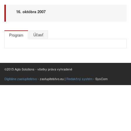
16. októbra 2007
Účasť
Program
©2015 Aglo Solutions - všetky práva vyhradené
Digitálne zastupiteľstvo
- zastupitelstvo.eu |
Redakčný systém
- SysCom