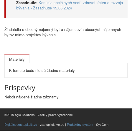
Zasadnutie:
Komisia sociálnych vecí, zdravotníctva a rozvoja
bývania - Zasadnutie 15.05.2024
Žiadatelia o obecný nájomný byt a nájomcovia obecných nájomných
bytov mimo projektov bývania
Materiály
K tomuto bodu nie sú žiadne materiály
Príspevky
Neboli nájdené žiadne záznamy
©2015 Aglo Solutions - všetky práva vyhradené
Digitálne zastupiteľstvo
- zastupitelstvo.eu |
Redakčný systém
- SysCom