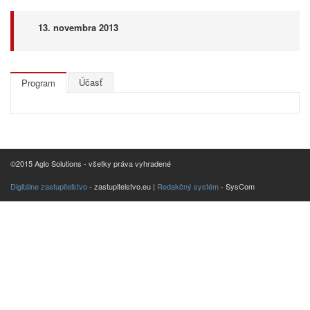
13. novembra 2013
Účasť
Program
©2015 Aglo Solutions - všetky práva vyhradené
Digitálne zastupiteľstvo
- zastupitelstvo.eu |
Redakčný systém
- SysCom