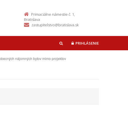
Primaciálne námestie č. 1,
Bratislava
zastupitelstvo@bratislava.sk
PRIHLÁSENIE
HĽADAŤ
 obecných nájomných bytov mimo projektov