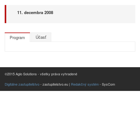
11. decembra 2008
Účasť
Program
©2015 Aglo Solutions - všetky práva vyhradené
Digitálne zastupiteľstvo
- zastupitelstvo.eu |
Redakčný systém
- SysCom