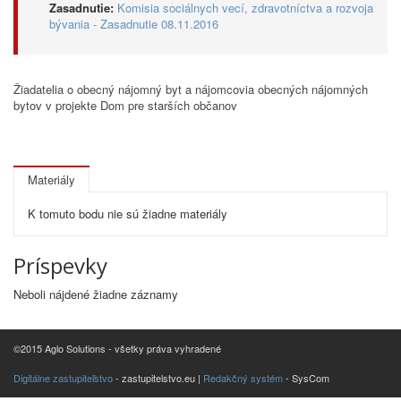
Zasadnutie:
Komisia sociálnych vecí, zdravotníctva a rozvoja
bývania - Zasadnutie 08.11.2016
Žiadatelia o obecný nájomný byt a nájomcovia obecných nájomných
bytov v projekte Dom pre starších občanov
Materiály
K tomuto bodu nie sú žiadne materiály
Príspevky
Neboli nájdené žiadne záznamy
©2015 Aglo Solutions - všetky práva vyhradené
Digitálne zastupiteľstvo
- zastupitelstvo.eu |
Redakčný systém
- SysCom