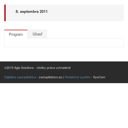
8. septembra 2011
Účasť
Program
©2015 Aglo Solutions - všetky práva vyhradené
Digitálne zastupiteľstvo
- zastupitelstvo.eu |
Redakčný systém
- SysCom