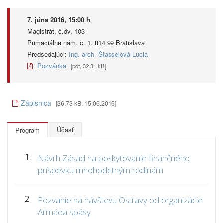
7. júna 2016, 15:00 h
Magistrát, č.dv. 103
Primaciálne nám. č. 1, 814 99 Bratislava
Predsedajúci:
Ing. arch. Štasselová Lucia
Pozvánka
[pdf, 32.31 kB]
Zápisnica
[36.73 kB, 15.06.2016]
Účasť
Program
1.
Návrh Zásad na poskytovanie finančného
príspevku mnohodetným rodinám
2.
Pozvanie na návštevu Ostravy od organizácie
Armáda spásy