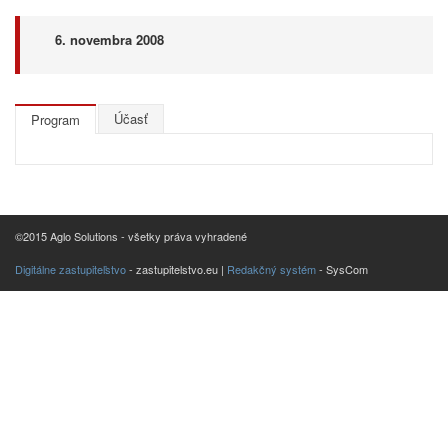
6. novembra 2008
Účasť
Program
©2015 Aglo Solutions - všetky práva vyhradené
Digitálne zastupiteľstvo
- zastupitelstvo.eu |
Redakčný systém
- SysCom