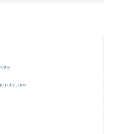
odiny
ších občanov