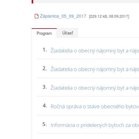
Zápisnica_05_09_2017
[229.12 kB, 08.09.2017]
Účasť
Program
1.
Žiadatelia o obecný nájomný byt a ná
2.
Žiadatelia o obecný nájomný byt a ná
3.
Žiadatelia o obecný nájomný byt a ná
4.
Ročná správa o stave obecného bytov
5.
Informácia o pridelených bytoch za ob