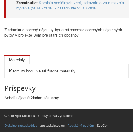
Zasadnutie:
Komisia sociálnych vecí, zdravotníctva a rozvoja
bývania (2014 - 2018) - Zasadnutie 23.10.2018
Žiadatelia o obecný nájomný byt a nájomcovia obecných nájomných
bytov v projekte Dom pre starších občanov
Materiály
K tomuto bodu nie sú žiadne materiály
Príspevky
Neboli nájdené žiadne záznamy
©2015 Aglo Solutions - všetky práva vyhradené
Digitálne zastupiteľstvo
- zastupitelstvo.eu |
Redakčný systém
- SysCom