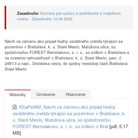
Zasadnutie:
Komisia pre správu a podnikanie s majetkom
mesta - Zasadnutie 13.04.2026
Návrh na zámenu ako prípad hodný osobitného zreteľa týkajúci sa
pozemkov v Bratislave, k. ú. Staré Mesto, Matúšova ulica, so
spoločnosťou FOREST Bernolakovo, s. r. o., so sídlom v Bratislave a
na zverenie nehnuteľností v Bratislave, k. ú. Staré Mesto, parc. č.
2491/3 a nasl., Drotárska cesta, do správy mestskej časti Bratislava-
Staré Mesto
Uznesenie
Hlasovanie
Materiály
KSaPsMM_Návrh na zámenu ako prípad hodný
osobitného zreteľa týkajúci sa pozemkov v Bratislave, k.
ú. Staré Mesto, Matúšova ulica, so spoločnosťou
FOREST Bernolakovo, s. r. o., so sídlom v Brat
[pdf, 5.17
MB]