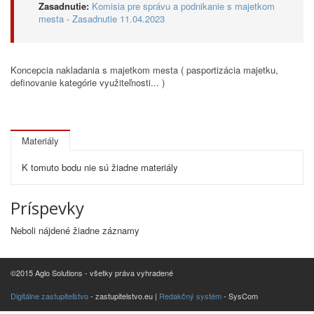
Zasadnutie:
Komisia pre správu a podnikanie s majetkom
mesta - Zasadnutie 11.04.2023
Koncepcia nakladania s majetkom mesta ( pasportizácia majetku,
definovanie kategórie využiteľnosti... )
Materiály
K tomuto bodu nie sú žiadne materiály
Príspevky
Neboli nájdené žiadne záznamy
©2015 Aglo Solutions - všetky práva vyhradené
Digitálne zastupiteľstvo
- zastupitelstvo.eu |
Redakčný systém
- SysCom