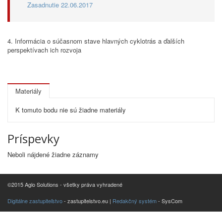
Zasadnutie 22.06.2017
4. Informácia o súčasnom stave hlavných cyklotrás a ďalších
perspektívach ich rozvoja
Materiály
K tomuto bodu nie sú žiadne materiály
Príspevky
Neboli nájdené žiadne záznamy
©2015 Aglo Solutions - všetky práva vyhradené
Digitálne zastupiteľstvo
- zastupitelstvo.eu |
Redakčný systém
- SysCom