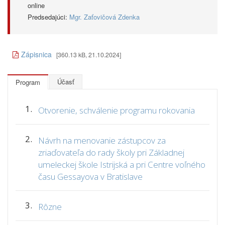
online
Predsedajúci:
Mgr. Zaťovičová Zdenka
Zápisnica
[360.13 kB, 21.10.2024]
Účasť
Program
1.
Otvorenie, schválenie programu rokovania
2.
Návrh na menovanie zástupcov za
zriaďovateľa do rady školy pri Základnej
umeleckej škole Istrijská a pri Centre voľného
času Gessayova v Bratislave
3.
Rôzne