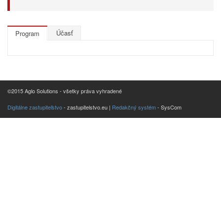
Účasť
Program
©2015 Aglo Solutions - všetky práva vyhradené
Digitálne zastupiteľstvo
- zastupitelstvo.eu |
Redakčný systém
- SysCom