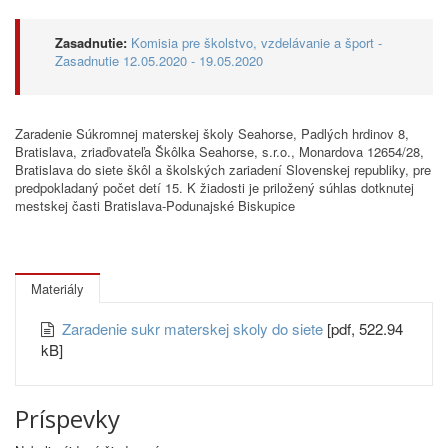
Zasadnutie:
Komisia pre školstvo, vzdelávanie a šport -
Zasadnutie 12.05.2020 - 19.05.2020
Zaradenie Súkromnej materskej školy Seahorse, Padlých hrdinov 8,
Bratislava, zriaďovateľa Škôlka Seahorse, s.r.o., Monardova 12654/28,
Bratislava do siete škôl a školských zariadení Slovenskej republiky, pre
predpokladaný počet detí 15. K žiadosti je priložený súhlas dotknutej
mestskej časti Bratislava-Podunajské Biskupice
Materiály
Zaradenie sukr materskej skoly do siete
[pdf, 522.94
kB]
Príspevky