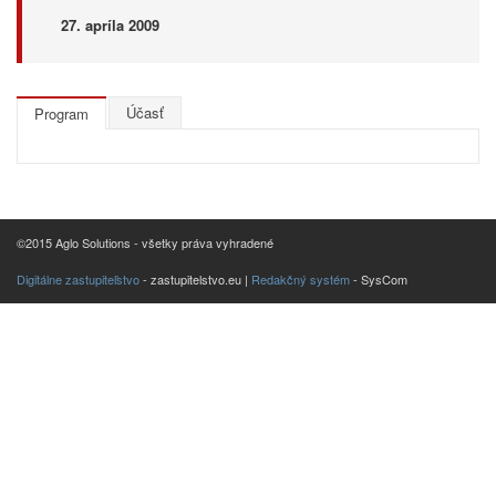
27. apríla 2009
Účasť
Program
©2015 Aglo Solutions - všetky práva vyhradené
Digitálne zastupiteľstvo
- zastupitelstvo.eu |
Redakčný systém
- SysCom