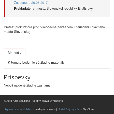
Zasadnutie 26.06.2017
Prekladatelia:
mesta Slovenskej republiky Bratislavy
Protest prokurátora proti všeobecne záväznému nariadeniu hlavného
mesta Slovenskej
Materiály
K tomuto bodu nie sú žiadne materiály
Príspevky
Neboli nájdené žiadne záznamy
©2015 Aglo Solutions - všetky práva vyhradené
Digitálne zastupiteľstvo
- zastupitelstvo.eu |
Redakčný systém
- SysCom