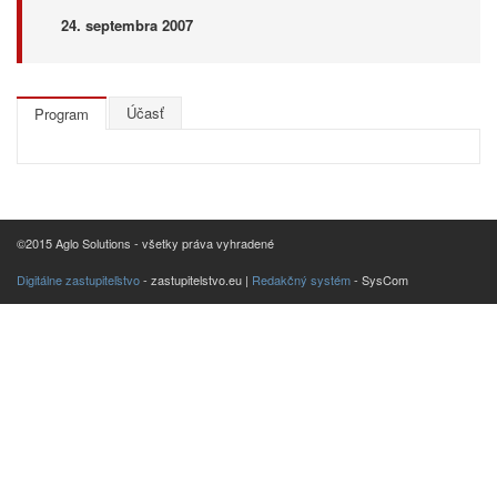
24. septembra 2007
Účasť
Program
©2015 Aglo Solutions - všetky práva vyhradené
Digitálne zastupiteľstvo
- zastupitelstvo.eu |
Redakčný systém
- SysCom