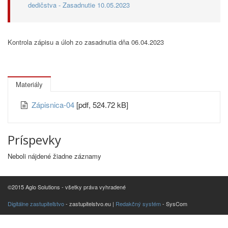
dedičstva - Zasadnutie 10.05.2023
Kontrola zápisu a úloh zo zasadnutia dňa 06.04.2023
Materiály
Zápisnica-04
[pdf, 524.72 kB]
Príspevky
Neboli nájdené žiadne záznamy
©2015 Aglo Solutions - všetky práva vyhradené
Digitálne zastupiteľstvo
- zastupitelstvo.eu |
Redakčný systém
- SysCom