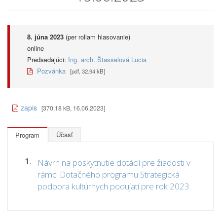
8. júna 2023
(per rollam hlasovanie)
online
Predsedajúci:
Ing. arch. Štasselová Lucia
Pozvánka
[pdf, 32.94 kB]
zapis
[370.18 kB, 16.06.2023]
Účasť
Program
1.
Návrh na poskytnutie dotácií pre žiadosti v
rámci Dotačného programu Strategická
podpora kultúrnych podujatí pre rok 2023.