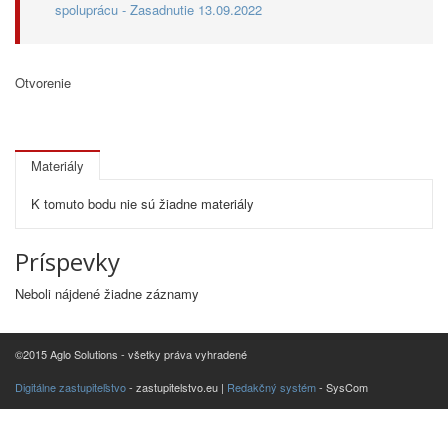
spoluprácu - Zasadnutie 13.09.2022
Otvorenie
Materiály
K tomuto bodu nie sú žiadne materiály
Príspevky
Neboli nájdené žiadne záznamy
©2015 Aglo Solutions - všetky práva vyhradené
Digitálne zastupiteľstvo
- zastupitelstvo.eu |
Redakčný systém
- SysCom